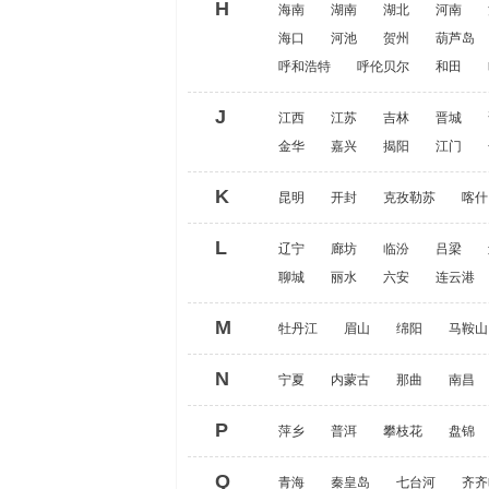
H
海南
湖南
湖北
河南
海口
河池
贺州
葫芦岛
呼和浩特
呼伦贝尔
和田
J
江西
江苏
吉林
晋城
金华
嘉兴
揭阳
江门
K
昆明
开封
克孜勒苏
喀什
L
辽宁
廊坊
临汾
吕梁
聊城
丽水
六安
连云港
M
牡丹江
眉山
绵阳
马鞍山
N
宁夏
内蒙古
那曲
南昌
P
萍乡
普洱
攀枝花
盘锦
Q
青海
秦皇岛
七台河
齐齐