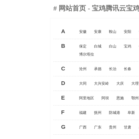
#
网站首页
- 宝鸡腾讯云宝
A
安徽
安康
鞍山
安阳
B
保定
白城
白山
宝鸡
博尔塔拉
C
沧州
承德
长治
长春
D
大同
大兴安岭
大庆
大理
E
阿里地区
阿坝
恩施
鄂州
F
福建
抚州
防城港
阜新
G
广西
广东
贵州
甘肃