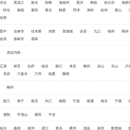
河北
黑龙江
衡水
邯郸
海南州
黑河
鹤岗
哈尔滨
海西
怀化
衡阳
黄冈
黄石
鹤壁
菏泽
湖州
杭州
黄山
哈密
晋中
吉林市
佳木斯
鸡西
景德镇
吉安
九江
锦州
荆州
金昌
嘉峪关
酒泉
克拉玛依
辽源
林芝
拉萨
临沧
丽江
来宾
柳州
凉山
乐山
泸
龙岩
六盘水
兰州
临夏
陇南
梅州
怒江
南宁
南充
内江
南阳
宁波
南通
南京
宁德
濮阳
平顶山
莆田
平凉
哈尔
曲靖
钦州
潜江
青岛
衢州
清远
泉州
黔西南