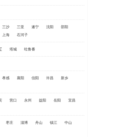
三沙
三亚
遂宁
沈阳
邵阳
上海
石河子
辽
塔城
吐鲁番
孝感
襄阳
信阳
许昌
新乡
宾
营口
永州
益阳
岳阳
宜昌
枣庄
淄博
舟山
镇江
中山