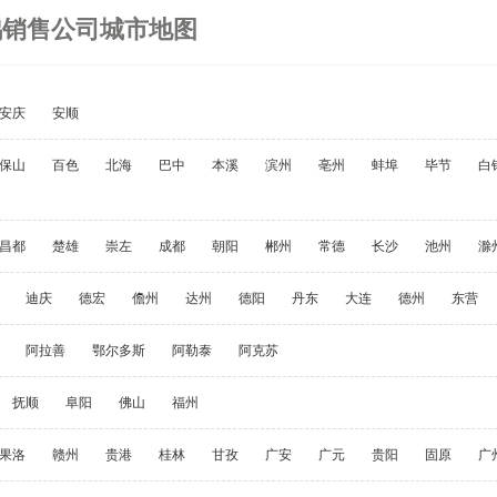
鸡销售公司城市地图
安庆
安顺
保山
百色
北海
巴中
本溪
滨州
亳州
蚌埠
毕节
白
昌都
楚雄
崇左
成都
朝阳
郴州
常德
长沙
池州
滁
迪庆
德宏
儋州
达州
德阳
丹东
大连
德州
东营
阿拉善
鄂尔多斯
阿勒泰
阿克苏
抚顺
阜阳
佛山
福州
果洛
赣州
贵港
桂林
甘孜
广安
广元
贵阳
固原
广