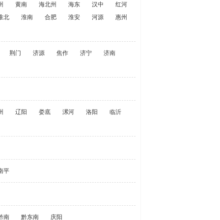
州
黄南
海北州
海东
汉中
红河
淮北
淮南
合肥
淮安
河源
惠州
荆门
济源
焦作
济宁
济南
州
辽阳
娄底
漯河
洛阳
临沂
南平
黔南
黔东南
庆阳