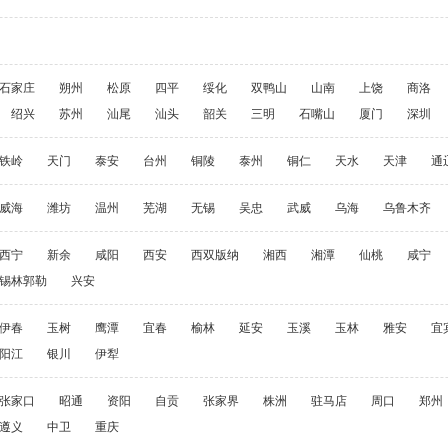
石家庄
朔州
松原
四平
绥化
双鸭山
山南
上饶
商洛
绍兴
苏州
汕尾
汕头
韶关
三明
石嘴山
厦门
深圳
铁岭
天门
泰安
台州
铜陵
泰州
铜仁
天水
天津
通
威海
潍坊
温州
芜湖
无锡
吴忠
武威
乌海
乌鲁木齐
西宁
新余
咸阳
西安
西双版纳
湘西
湘潭
仙桃
咸宁
锡林郭勒
兴安
伊春
玉树
鹰潭
宜春
榆林
延安
玉溪
玉林
雅安
宜
阳江
银川
伊犁
张家口
昭通
资阳
自贡
张家界
株洲
驻马店
周口
郑州
遵义
中卫
重庆