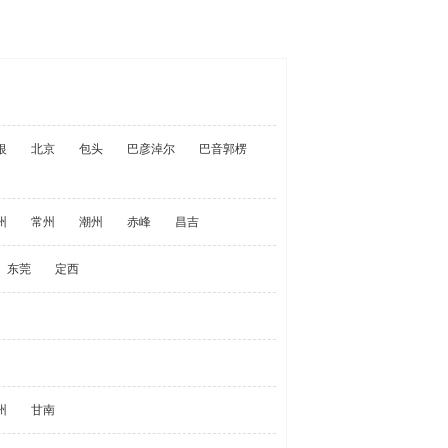
银
北京
包头
巴彦淖尔
巴音郭楞
州
常州
潮州
赤峰
昌吉
东莞
定西
州
甘南