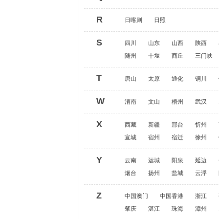
R
日喀则
日照
S
四川
山东
山西
陕西
随州
十堰
商丘
三门峡
T
唐山
太原
通化
铜川
W
渭南
文山
梧州
武汉
X
西藏
新疆
邢台
忻州
宣城
宿州
宿迁
徐州
Y
云南
运城
阳泉
延边
烟台
扬州
盐城
云浮
Z
中国澳门
中国香港
浙江
肇庆
湛江
珠海
漳州